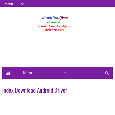
free download est l'un des meilleurs site
Web qui fournit le dernier tutoriel racine,
pilote USB, outil android, Stock Firmware
et How To Guide.
index Download Android Driver